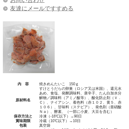
友達にメールですすめる
内 容
焼きめんたいこ 150ｇ
すけとうだらの卵巣（ロシア又は米国）、還元水
あめ、食塩、発酵調味料、唐辛子、たん白加水分
解物／調味料（アミノ酸等）、酸化防止剤（Ｖ．
原材料名
Ｃ）、ナイアシン、着色料（赤１０２、黄５、赤
１０６）、甘味料（ステビア）、発色剤（亜硝酸
Ｎａ）、酵素、（一部に小麦、大豆を含む）
保存方法と
冷凍（-18℃以下）→90日
賞味期限
冷蔵（10℃以下）→10日
包装
真空袋