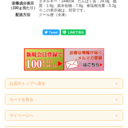
エネルギー：144kcal、たんぱく質：24.0g、脂
栄養成分表示
質：1.9g、炭水化物：7.8g、食塩相当量：5.2g
（100ｇ当たり）
※この表示値は、目安です。
配送方法
クール便（冷凍）
お店のトップへ戻る
カートを見る
マイページへ