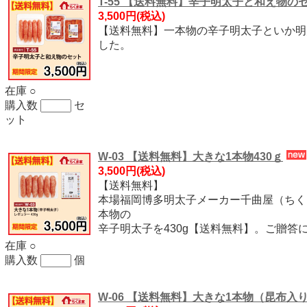
T-55 【送料無料】辛子明太子と和え物の
3,500円
(税込)
【送料無料】一本物の辛子明太子といか明
した。
在庫 ○
購入数
セ
ット
W-03 【送料無料】大きな1本物430ｇ
3,500円
(税込)
【送料無料】
本場福岡博多明太子メーカー千曲屋（ちく
本物の
辛子明太子を430g【送料無料】。ご贈答
在庫 ○
購入数
個
W-06 【送料無料】大きな1本物（昆布入り