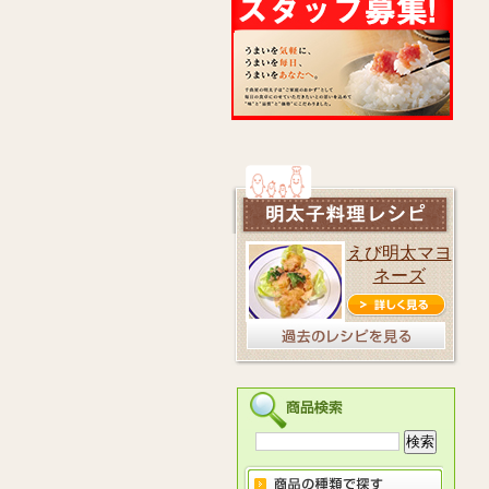
えび明太マヨ
ネーズ