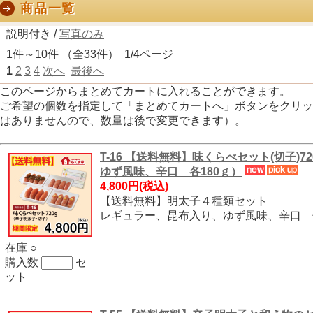
商品一覧
説明付き /
写真のみ
1件～10件 （全33件） 1/4ページ
1
2
3
4
次へ
最後へ
このページからまとめてカートに入れることができます。
ご希望の個数を指定して「まとめてカートへ」ボタンをクリッ
はありませんので、数量は後で変更できます）。
T-16 【送料無料】味くらべセット(切子)
ゆず風味、辛口 各180ｇ）
4,800円
(税込)
【送料無料】明太子４種類セット
レギュラー、昆布入り、ゆず風味、辛口 
在庫 ○
購入数
セ
ット