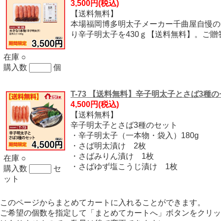
3,500円
(税込)
【送料無料】
本場福岡博多明太子メーカー千曲屋自慢の
り辛子明太子を430ｇ【送料無料】。ご贈
在庫 ○
購入数
個
T-73 【送料無料】辛子明太子とさば3種
4,500円
(税込)
【送料無料】
辛子明太子とさば3種のセット
・辛子明太子（一本物・袋入）180g
・さば明太漬け 2枚
・さばみりん漬け 1枚
在庫 ○
・さばゆず塩こうじ漬け 1枚
購入数
セ
ット
このページからまとめてカートに入れることができます。
ご希望の個数を指定して「まとめてカートへ」ボタンをクリッ