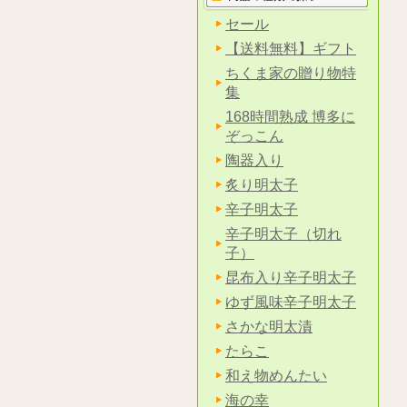
セール
【送料無料】ギフト
ちくま家の贈り物特
集
168時間熟成 博多に
ぞっこん
陶器入り
炙り明太子
辛子明太子
辛子明太子（切れ
子）
昆布入り辛子明太子
ゆず風味辛子明太子
さかな明太漬
たらこ
和え物めんたい
海の幸