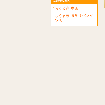
ちくま家 本店
ちくま家 博多リバレイ
ン店