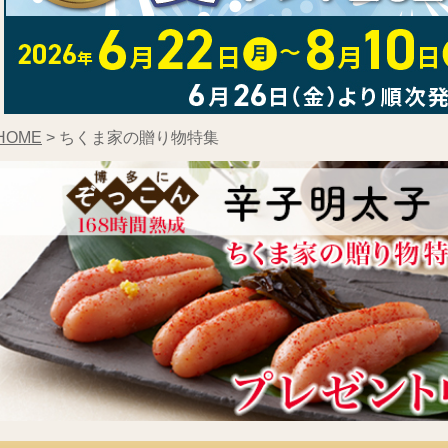
HOME
> ちくま家の贈り物特集