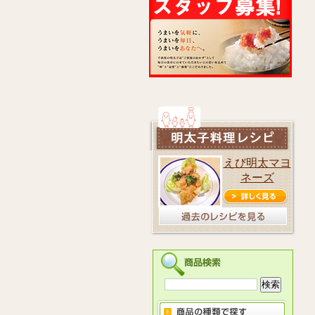
えび明太マヨ
ネーズ