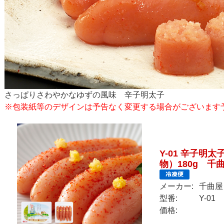
さっぱりさわやかなゆずの風味 辛子明太子
※包装紙等のデザインは予告なく変更する場合がございます
Y-01 辛子明
物）180g 千
メーカー:
千曲屋
型番:
Y-01
価格: