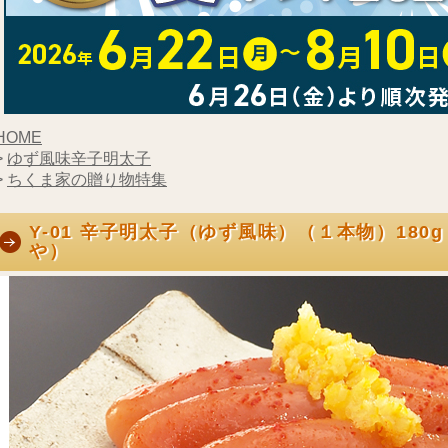
HOME
>
ゆず風味辛子明太子
>
ちくま家の贈り物特集
Y-01 辛子明太子（ゆず風味）（１本物）180
や）