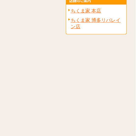
ちくま家 本店
ちくま家 博多リバレイ
ン店