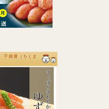
g 千曲屋（ちくま