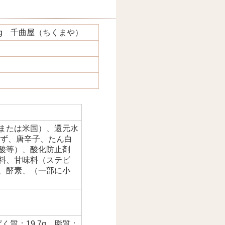
g 千曲屋（ちくまや）
または米国）、還元水
ゆず、唐辛子、たん白
酸等）、酸化防止剤
料、甘味料（ステビ
、酵素、（一部に小
ぱく質：19.7g、脂質：