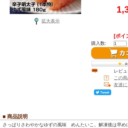
1
拡大表示
[ポイ
購入数:
レビュ
この商
友達に
■ 商品説明
さっぱりさわやかなゆずの風味 めんたいこ。解凍後は早め