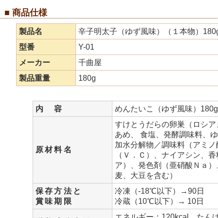
■ 商品仕様
製品名
辛子明太子（ゆず風味）（１本物）180
型番
Y-01
メーカー
千曲屋
製品重量
180g
内 容
めんたいこ（ゆず風味）180g
すけとうだらの卵巣（ロシア
あめ、 食塩、発酵調味料、
加水分解物／調味料（アミノ
原材料名
（Ｖ．Ｃ）、ナイアシン、香
ア）、発色剤（亜硝酸Ｎａ）
麦、大豆を含む）
保存方法と
冷凍（-18℃以下）→90日
賞味期限
冷蔵（10℃以下）→ 10日
エネルギー：120kcal、たん