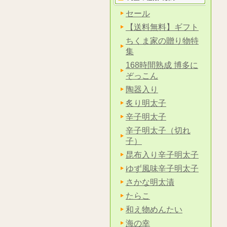
セール
【送料無料】ギフト
ちくま家の贈り物特
集
168時間熟成 博多に
ぞっこん
陶器入り
炙り明太子
辛子明太子
辛子明太子（切れ
子）
昆布入り辛子明太子
ゆず風味辛子明太子
さかな明太漬
たらこ
和え物めんたい
海の幸