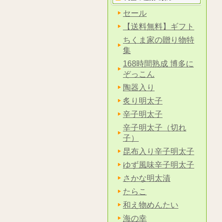
セール
【送料無料】ギフト
ちくま家の贈り物特
集
168時間熟成 博多に
ぞっこん
陶器入り
炙り明太子
辛子明太子
辛子明太子（切れ
子）
昆布入り辛子明太子
ゆず風味辛子明太子
さかな明太漬
たらこ
和え物めんたい
海の幸