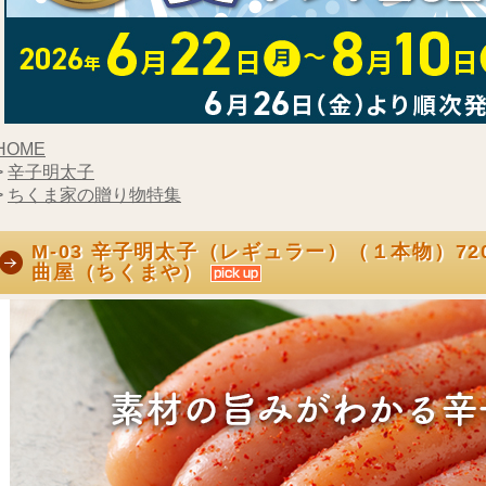
HOME
>
辛子明太子
>
ちくま家の贈り物特集
M-03 辛子明太子（レギュラー）（１本物）720
曲屋（ちくまや）