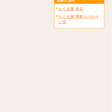
ちくま家 本店
ちくま家 博多リバレイ
ン店