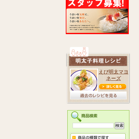
えび明太マヨ
ネーズ