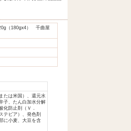
g（180gx4） 千曲屋
または米国）、還元水
辛子、たん白加水分解
酸化防止剤（Ｖ．
ステビア）、発色剤
部に小麦、大豆を含