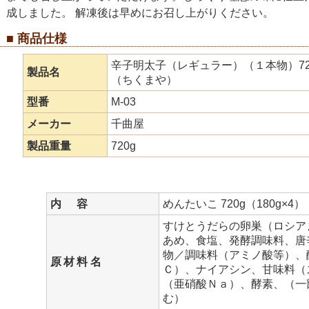
成しました。 解凍後は早めにお召し上がりください。
■ 商品仕様
辛子明太子（レギュラー）（１本物）720
製品名
（ちくまや）
型番
M-03
メーカー
千曲屋
製品重量
720g
内 容
めんたいこ 720g（180g×4）
すけとうだらの卵巣（ロシア
あめ、食塩、発酵調味料、唐
物／調味料（アミノ酸等）、
原材料名
Ｃ）、ナイアシン、甘味料（
（亜硝酸Ｎａ）、酵素、（一
む）