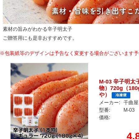
素材の旨みがわかる辛子明太子
ご贈答用にも是非おすすめです。
※包装紙等のデザインは予告なく変更する場合がございます予
M-03 辛子明
物）720g（1
や）
メーカー:
千曲屋
型番:
M-03
価格:
4